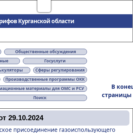
арифов Курганской области
Общественные обсуждения
нные
Госуслуги
ькуляторы
Сферы регулирования
Производственные программы ОКК
В коне
ационные материалы для ОМС и РСУ
страницы
Поиск
т 29.10.2024
еское присоединение газоиспользующего