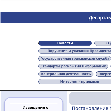
Департам
Новости
О 
Поручения и указания Президент
Государственная гражданская служба
Стандарты раскрытия информации
Контрольная деятельность
Энерге
Интернет - приемная
Извещение о
Постановление 